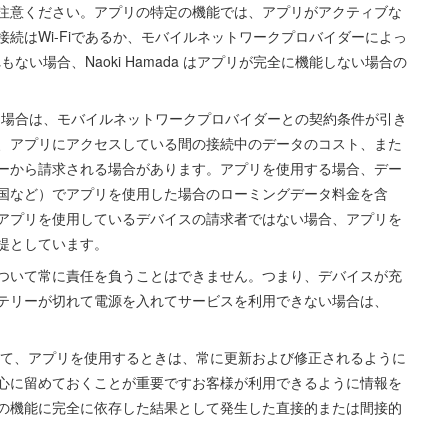
るのでご注意ください。アプリの特定の機能では、アプリがアクティブな
続はWi-Fiであるか、モバイルネットワークプロバイダーによっ
ない場合、Naoki Hamada はアプリが完全に機能しない場合の
いる場合は、モバイルネットワークプロバイダーとの契約条件が引き
、アプリにアクセスしている間の接続中のデータのコスト、また
ーから請求される場合があります。アプリを使用する場合、デー
国など）でアプリを使用した場合のローミングデータ料金を含
アプリを使用しているデバイスの請求者ではない場合、アプリを
提としています。
用方法について常に責任を負うことはできません。つまり、デバイスが充
テリーが切れて電源を入れてサービスを利用できない場合は、
任に関して、アプリを使用するときは、常に更新および修正されるように
心に留めておくことが重要ですお客様が利用できるように情報を
プリのこの機能に完全に依存した結果として発生した直接的または間接的