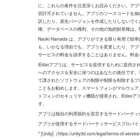
に、これらの条件を注意深くお読みください。アプ
切許可されていません。アプリのソースコードを抽
訳したり、派生バージョンを作成したりしないでく
権、データベースの権利、その他の知的財産権は、Naok
Naoki Hamada は、アプリができる限り有
も、いかなる理由でも、アプリを変更したり、アプ
サービスの料金を請求することはありません。料金
iEdaxアプリは、サービスを提供するために提供
へのアクセスを安全に保つのはあなたの責任です。
て課されたソフトウェアの制限や制限を削除するプ
ことをお勧めします。スマートフォンがマルウェア
トフォンのセキュリティ機能が侵害され、iEdax
す。
アプリは独自の利用規約を宣言するサードパーティ
アプリが使用するサードパーティサービスプロバイ
* [Unity]（https://unity3d.com/legal/terms-of-servic