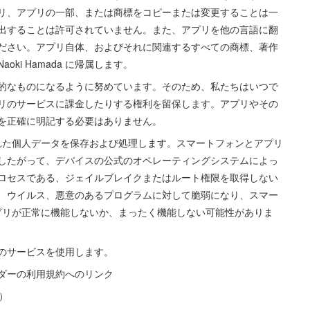
リ、アプリの一部、または商標をコピーまたは変更することは一
出することは許可されていません。また、アプリを他の言語に翻
ださい。アプリ自体、およびそれに関連するすべての商標、著作
i Hamada に帰属します。
用で効率的なものになるように努めています。そのため、私たちはいつで
リのサービスに課金したりする権利を留保します。アプリやその
を正確に明記する必要はありません。
された個人データを保存および処理します。スマートフォンとアプリ
したがって、デバイスの公式のオペレーティングシステムによっ
ロセスである、ジェイルブレイクまたはルート権限を取得しない
、ウイルス、悪意のあるプログラムに対して脆弱になり、スマー
アプリが正常に機能しないか、まったく機能しない可能性がありま
のサービスを使用します。
ダーの利用規約へのリンク
e）